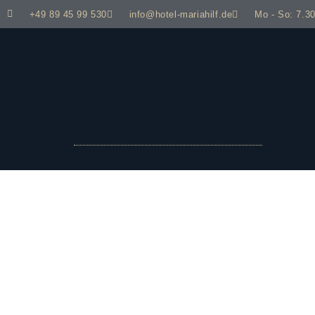
+49 89 45 99 530
info@hotel-mariahilf.de
Mo - So: 7.30