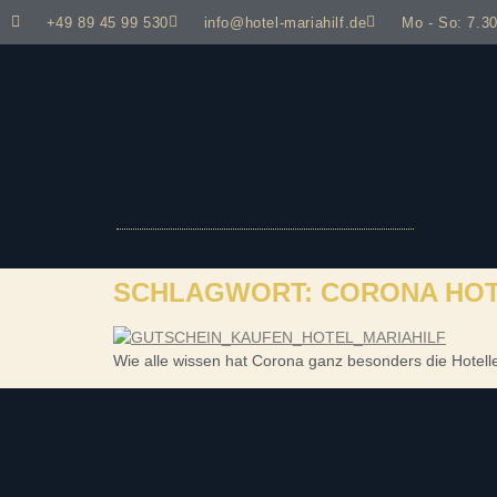
+49 89 45 99 530
info@hotel-mariahilf.de
Mo - So: 7.30
SCHLAGWORT:
CORONA HOT
Wie alle wissen hat Corona ganz besonders die Hotell