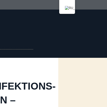
NFEKTIONS-
N –