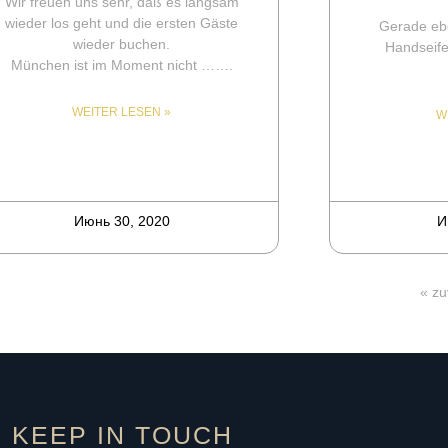
Wir freuen uns sehr, daß es langsam
wieder los geht und die ersten Gäste
Gerade ebe
wieder buchen.
Handseife
München ist im Moment nicht …….
WEITER LESEN »
W
Июнь 30, 2020
И
« zu
KEEP IN TOUCH