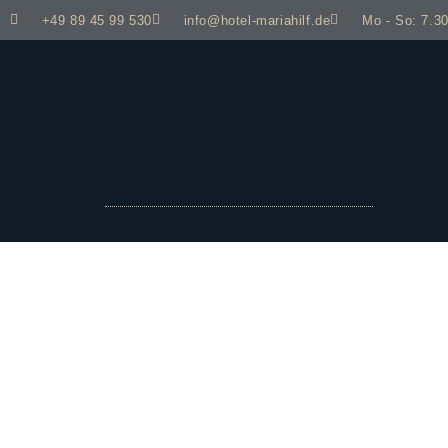
+49 89 45 99 530
info@hotel-mariahilf.de
Mo - So: 7.30