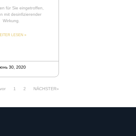
n für Sie eingetroffen,
n mit desinfizierender
Wirkung.
EITER LESEN »
юнь 30, 2020
vor
1
2
NÄCHSTER»